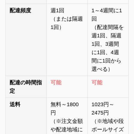
配達頻度
週1回
1～4週間に1
（または隔週
回
1回）
（配達間隔を
週1回、隔週
1回、3週間
に1回、4週
間に1回から
選べる）
配達の時間指
可能
可能
定
送料
無料～1800
1023円～
円
2475円
（※注文金額
（※地域や段
や配達地域に
ボールサイズ