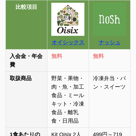
比較項目
オイシックス
ナッシュ
入会金・年会
無料
無料
費
取扱商品
野菜・果物・
冷凍弁当・パ
肉・魚・加工
ン・スイーツ
食品・ミール
キット・冷凍
食品・離乳
食・日用品
1食あたりの
Kit Oisix 2人
499円～719